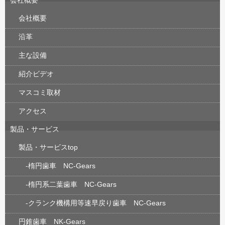
会社概要
会社概要
沿革
主な設備
紹介ビデオ
マスコミ取材
アクセス
製品・サービス
製品・サービスtop
-楕円歯車 NC-Gears
-楕円系二葉歯車 NC-Gears
-クランク機構用等速早戻り歯車 NC-Gears
円錐歯車 NK-Gears