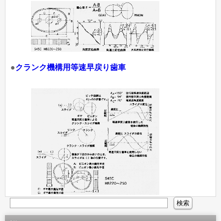
●
クランク機構用等速早戻り歯車