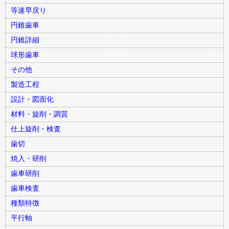
等速早戻り
円錐歯車
円錐詳細
球形歯車
その他
製造工程
設計・図面化
材料・旋削・調質
仕上旋削・検査
歯切
焼入・研削
歯車研削
歯車検査
種類特徴
平行軸