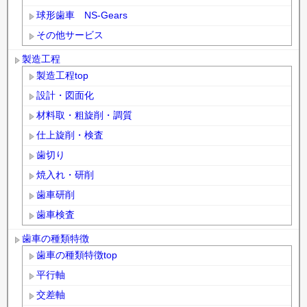
球形歯車 NS-Gears
その他サービス
製造工程
製造工程top
設計・図面化
材料取・粗旋削・調質
仕上旋削・検査
歯切り
焼入れ・研削
歯車研削
歯車検査
歯車の種類特徴
歯車の種類特徴top
平行軸
交差軸