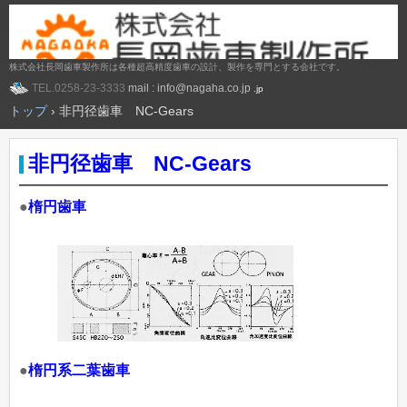
株式会社長岡歯車製作所は各種超高精度歯車の設計、製作を専門とする会社です。
TEL.
0258-23-3333
mail : info@nagaha.co.jp
.jp
トップ
›
非円径歯車 NC-Gears
非円径歯車 NC-Gears
●
楕円歯車
●
楕円系二葉歯車