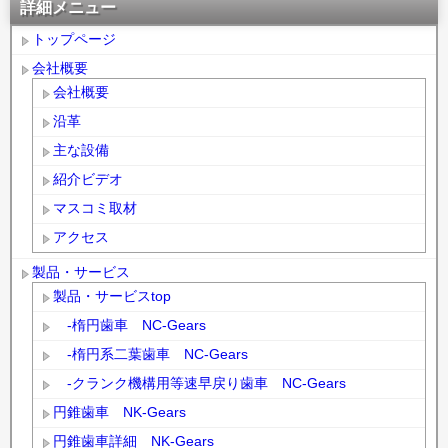
詳細メニュー
トップページ
会社概要
会社概要
沿革
主な設備
紹介ビデオ
マスコミ取材
アクセス
製品・サービス
製品・サービスtop
-楕円歯車 NC-Gears
-楕円系二葉歯車 NC-Gears
-クランク機構用等速早戻り歯車 NC-Gears
円錐歯車 NK-Gears
円錐歯車詳細 NK-Gears